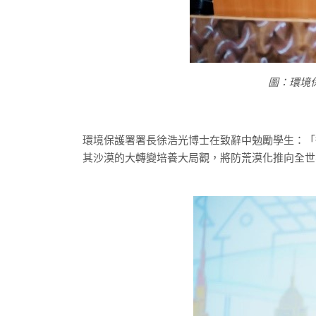
圖：環境
環境保護署署長徐浩光博士在致辭中勉勵學生：「
其沙漠的大轉變培養大局觀，將防荒漠化推向全世